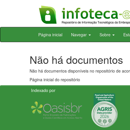
Skip
Página inicial
Navegar
Sobre
Est
navigation
Não há documentos
Não há documentos disponíveis no repositório de acor
Página inicial do repositório
Indexado por