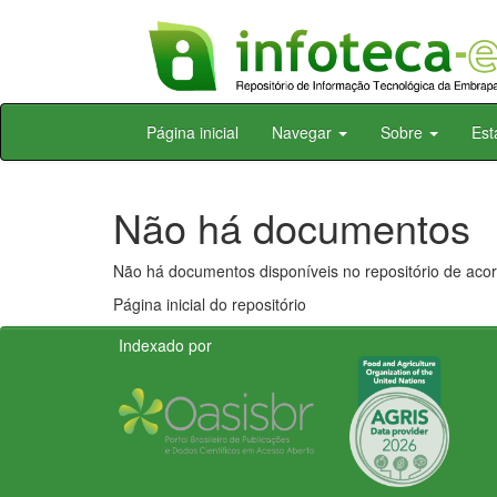
Skip
Página inicial
Navegar
Sobre
Est
navigation
Não há documentos
Não há documentos disponíveis no repositório de acor
Página inicial do repositório
Indexado por