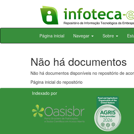
Skip
Página inicial
Navegar
Sobre
Est
navigation
Não há documentos
Não há documentos disponíveis no repositório de acor
Página inicial do repositório
Indexado por