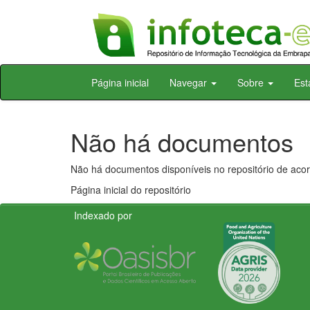
Skip
Página inicial
Navegar
Sobre
Est
navigation
Não há documentos
Não há documentos disponíveis no repositório de acor
Página inicial do repositório
Indexado por