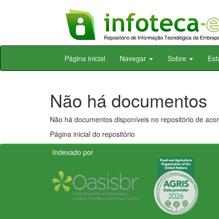
Skip
Página inicial
Navegar
Sobre
Est
navigation
Não há documentos
Não há documentos disponíveis no repositório de acor
Página inicial do repositório
Indexado por