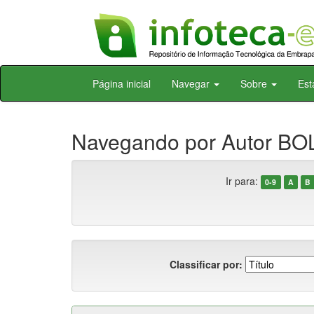
Skip
Página inicial
Navegar
Sobre
Est
navigation
Navegando por Autor BO
Ir para:
0-9
A
B
Classificar por: