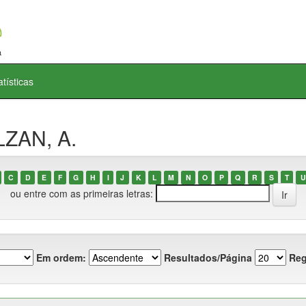
atísticas
LZAN, A.
C
D
E
F
G
H
I
J
K
L
M
N
O
P
Q
R
S
T
U
ou entre com as primeiras letras:
Em ordem:
Resultados/Página
Reg