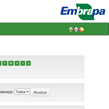
V
W
X
Y
Z
istro(s):