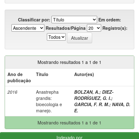
Classificar por:
Em ordem:
Resultados/Página
Registro(s):
Mostrando resultados 1 a 1 de 1
Ano de
Título
Autor(es)
publicação
2016
Anastrepha
BOLZAN, A.
;
DIEZ-
grandis:
RODRÍGUEZ, G. I.
;
bioecologia e
GARCIA, F. R. M.
;
NAVA, D.
manejo.
E.
Mostrando resultados 1 a 1 de 1
Indexado por