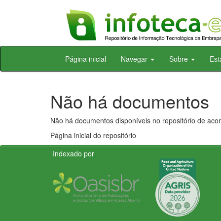
Skip
Página inicial
Navegar
Sobre
Est
navigation
Não há documentos
Não há documentos disponíveis no repositório de acor
Página inicial do repositório
Indexado por