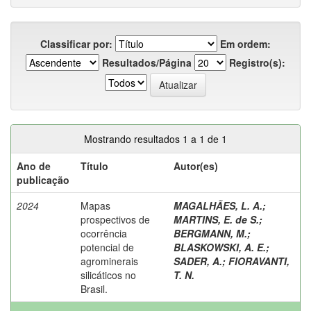
Classificar por:
Em ordem:
Resultados/Página
Registro(s):
Mostrando resultados 1 a 1 de 1
Ano de
Título
Autor(es)
publicação
2024
Mapas
MAGALHÃES, L. A.
;
prospectivos de
MARTINS, E. de S.
;
ocorrência
BERGMANN, M.
;
potencial de
BLASKOWSKI, A. E.
;
agrominerais
SADER, A.
;
FIORAVANTI,
silicáticos no
T. N.
Brasil.