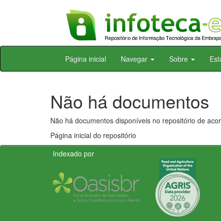
Skip
Página inicial
Navegar
Sobre
Est
navigation
Não há documentos
Não há documentos disponíveis no repositório de acor
Página inicial do repositório
Indexado por