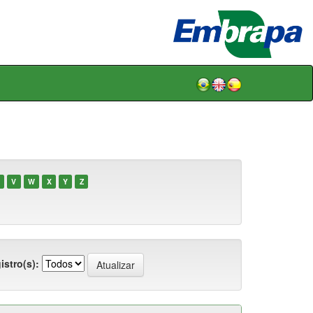
V
W
X
Y
Z
istro(s):