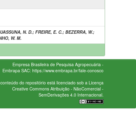
UASSUNA, N. D.
;
FREIRE, E. C.
;
BEZERRA, W.
;
HO, W. M.
Empresa Brasileira de Pesquisa Agropecuária -
Embrapa
SAC:
https://www.embrapa.br/fale-conosco
conteúdo do repositório está licenciado sob a Licença
Creative Commons
Atribuição - NãoComercial -
SemDerivações 4.0 Internacional.