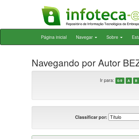
Skip
Página inicial
Navegar
Sobre
Est
navigation
Navegando por Autor BE
Ir para:
0-9
A
B
Classificar por: