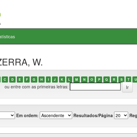
atísticas
ZERRA, W.
C
D
E
F
G
H
I
J
K
L
M
N
O
P
Q
R
S
T
U
ou entre com as primeiras letras:
Em ordem:
Resultados/Página
Reg