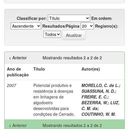
Classificar por:
Em ordem:
Resultados/Página
Registro(s):
< Anterior
Mostrando resultados 2 a 2 de 2
Ano de
Título
Autor(es)
publicação
2007
Potencial produtivo e
MORELLO, C. de L.
;
resistência à doenças
SUASSUNA, N. D.
;
em linhagens de
FREIRE, E. C.
;
algodoeiro
BEZERRA, W.
;
LUZ,
desenvolvidas para
C. M. da
;
condições de Cerrado.
COUTINHO, W. M.
< Anterior
Mostrando resultados 2 a 2 de 2