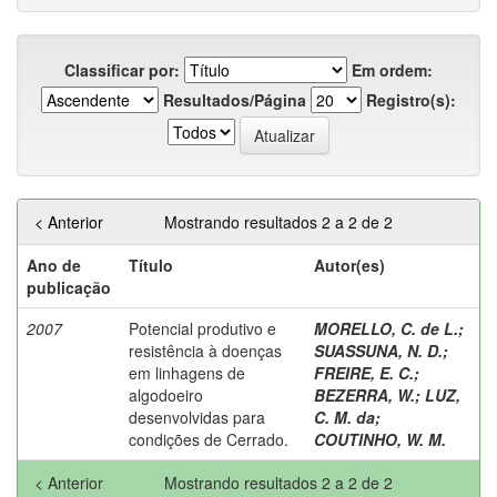
Classificar por:
Em ordem:
Resultados/Página
Registro(s):
< Anterior
Mostrando resultados 2 a 2 de 2
Ano de
Título
Autor(es)
publicação
2007
Potencial produtivo e
MORELLO, C. de L.
;
resistência à doenças
SUASSUNA, N. D.
;
em linhagens de
FREIRE, E. C.
;
algodoeiro
BEZERRA, W.
;
LUZ,
desenvolvidas para
C. M. da
;
condições de Cerrado.
COUTINHO, W. M.
< Anterior
Mostrando resultados 2 a 2 de 2