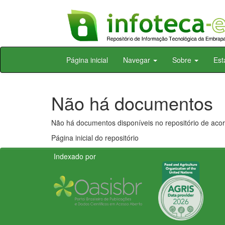
Skip
Página inicial
Navegar
Sobre
Est
navigation
Não há documentos
Não há documentos disponíveis no repositório de acor
Página inicial do repositório
Indexado por