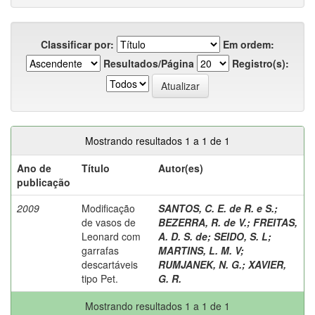
Classificar por:
Em ordem:
Resultados/Página
Registro(s):
Mostrando resultados 1 a 1 de 1
Ano de
Título
Autor(es)
publicação
2009
Modificação
SANTOS, C. E. de R. e S.
;
de vasos de
BEZERRA, R. de V.
;
FREITAS,
Leonard com
A. D. S. de
;
SEIDO, S. L
;
garrafas
MARTINS, L. M. V
;
descartáveis
RUMJANEK, N. G.
;
XAVIER,
tipo Pet.
G. R.
Mostrando resultados 1 a 1 de 1