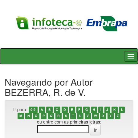
Skip
navigation
Navegando por Autor
BEZERRA, R. de V.
Ir para:
0-9
A
B
C
D
E
F
G
H
I
J
K
L
M
N
O
P
Q
R
S
T
U
V
W
X
Y
Z
ou entre com as primeiras letras: