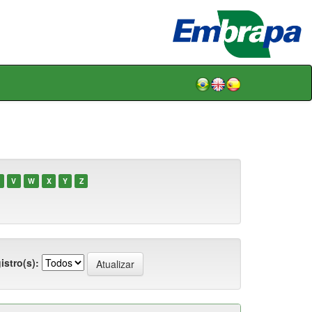
V
W
X
Y
Z
istro(s):