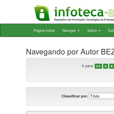
Skip
Página inicial
Navegar
Sobre
Est
navigation
Navegando por Autor BE
Ir para:
0-9
A
B
Classificar por: