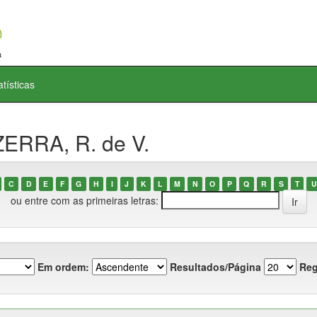
atísticas
ZERRA, R. de V.
C
D
E
F
G
H
I
J
K
L
M
N
O
P
Q
R
S
T
U
ou entre com as primeiras letras:
Em ordem:
Resultados/Página
Reg