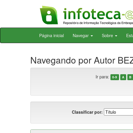
Skip
Página inicial
Navegar
Sobre
Est
navigation
Navegando por Autor BE
Ir para:
0-9
A
B
Classificar por: