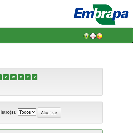
V
W
X
Y
Z
istro(s):