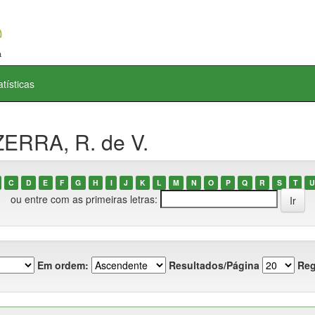
atísticas
ZERRA, R. de V.
C
D
E
F
G
H
I
J
K
L
M
N
O
P
Q
R
S
T
U
ou entre com as primeiras letras:
Em ordem:
Resultados/Página
Reg