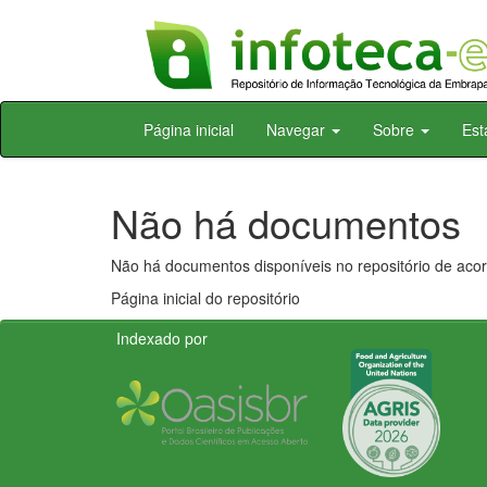
Skip
Página inicial
Navegar
Sobre
Est
navigation
Não há documentos
Não há documentos disponíveis no repositório de acor
Página inicial do repositório
Indexado por