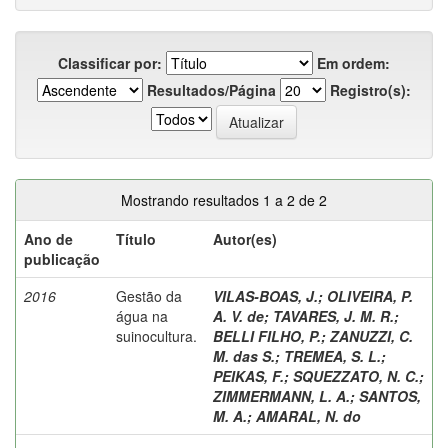
Classificar por:
Em ordem:
Resultados/Página
Registro(s):
Mostrando resultados 1 a 2 de 2
Ano de
Título
Autor(es)
publicação
2016
Gestão da
VILAS-BOAS, J.
;
OLIVEIRA, P.
água na
A. V. de
;
TAVARES, J. M. R.
;
suinocultura.
BELLI FILHO, P.
;
ZANUZZI, C.
M. das S.
;
TREMEA, S. L.
;
PEIKAS, F.
;
SQUEZZATO, N. C.
;
ZIMMERMANN, L. A.
;
SANTOS,
M. A.
;
AMARAL, N. do