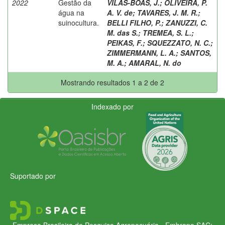
2022
Gestão da
VILAS-BOAS, J.
;
OLIVEIRA, P.
água na
A. V. de
;
TAVARES, J. M. R.
;
suinocultura.
BELLI FILHO, P.
;
ZANUZZI, C.
M. das S.
;
TREMEA, S. L.
;
PEIKAS, F.
;
SQUEZZATO, N. C.
;
ZIMMERMANN, L. A.
;
SANTOS,
M. A.
;
AMARAL, N. do
Mostrando resultados 1 a 2 de 2
Indexado por
Suportado por
Empresa Brasileira de Pesquisa Agropecuária - Embrapa
SAC: