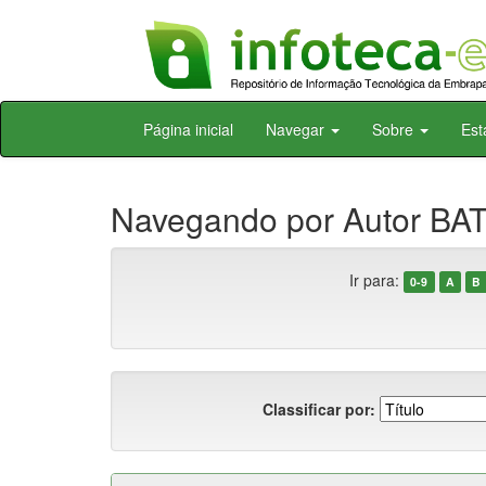
Skip
Página inicial
Navegar
Sobre
Est
navigation
Navegando por Autor BAT
Ir para:
0-9
A
B
Classificar por: