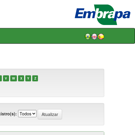
V
W
X
Y
Z
istro(s):