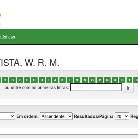
atísticas
ISTA, W. R. M.
C
D
E
F
G
H
I
J
K
L
M
N
O
P
Q
R
S
T
U
ou entre com as primeiras letras:
Em ordem:
Resultados/Página
Reg