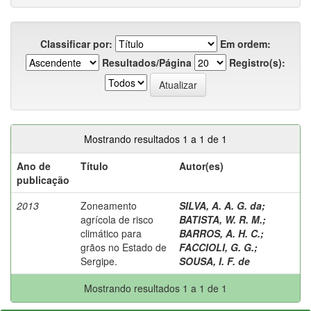
Classificar por:
Em ordem:
Resultados/Página
Registro(s):
Mostrando resultados 1 a 1 de 1
Ano de
Título
Autor(es)
publicação
2013
Zoneamento
SILVA, A. A. G. da
;
agrícola de risco
BATISTA, W. R. M.
;
climático para
BARROS, A. H. C.
;
grãos no Estado de
FACCIOLI, G. G.
;
Sergipe.
SOUSA, I. F. de
Mostrando resultados 1 a 1 de 1