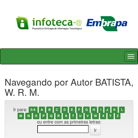
Skip
navigation
Navegando por Autor BATISTA,
W. R. M.
Ir para:
0-9
A
B
C
D
E
F
G
H
I
J
K
L
M
N
O
P
Q
R
S
T
U
V
W
X
Y
Z
ou entre com as primeiras letras: