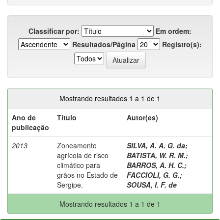
Classificar por:
Em ordem:
Resultados/Página
Registro(s):
Mostrando resultados 1 a 1 de 1
Ano de
Título
Autor(es)
publicação
2013
Zoneamento
SILVA, A. A. G. da
;
agrícola de risco
BATISTA, W. R. M.
;
climático para
BARROS, A. H. C.
;
grãos no Estado de
FACCIOLI, G. G.
;
Sergipe.
SOUSA, I. F. de
Mostrando resultados 1 a 1 de 1