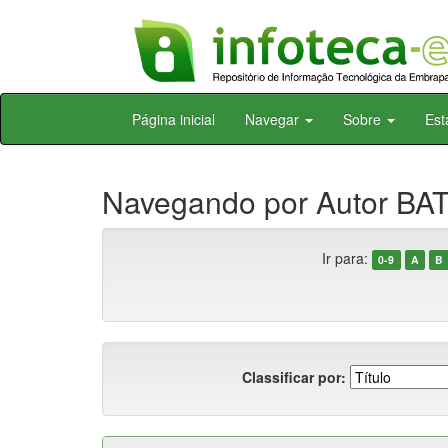
Skip
Página inicial
Navegar
Sobre
Est
navigation
Navegando por Autor BAT
Ir para:
0-9
A
B
Classificar por: