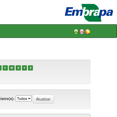
V
W
X
Y
Z
istro(s):