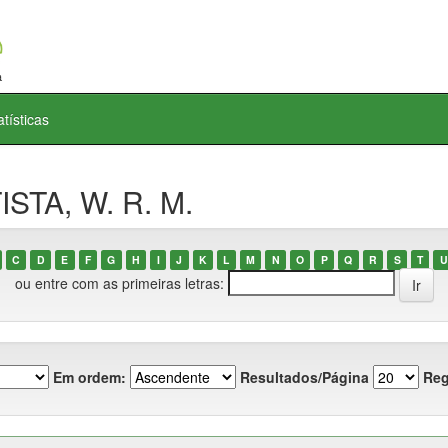
atísticas
ISTA, W. R. M.
C
D
E
F
G
H
I
J
K
L
M
N
O
P
Q
R
S
T
U
ou entre com as primeiras letras:
Em ordem:
Resultados/Página
Reg