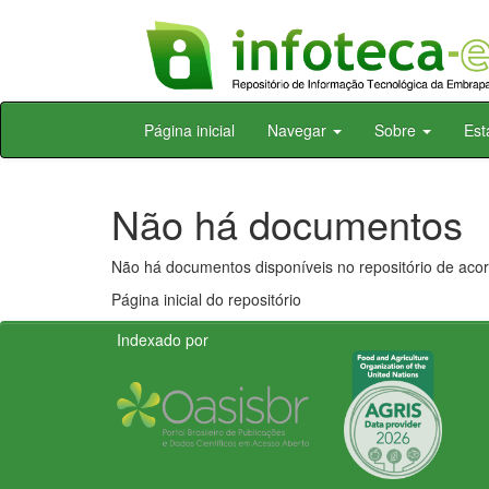
Skip
Página inicial
Navegar
Sobre
Est
navigation
Não há documentos
Não há documentos disponíveis no repositório de acor
Página inicial do repositório
Indexado por