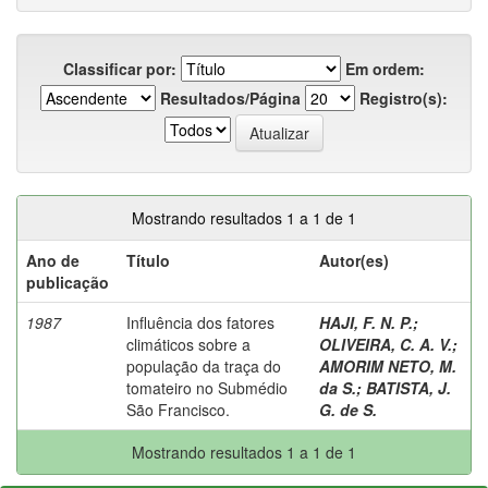
Classificar por:
Em ordem:
Resultados/Página
Registro(s):
Mostrando resultados 1 a 1 de 1
Ano de
Título
Autor(es)
publicação
1987
Influência dos fatores
HAJI, F. N. P.
;
climáticos sobre a
OLIVEIRA, C. A. V.
;
população da traça do
AMORIM NETO, M.
tomateiro no Submédio
da S.
;
BATISTA, J.
São Francisco.
G. de S.
Mostrando resultados 1 a 1 de 1