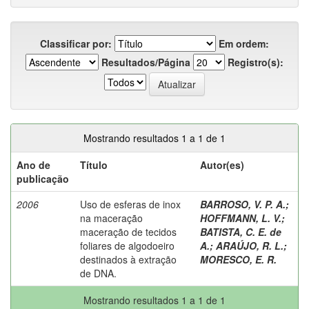
Classificar por:
Em ordem:
Resultados/Página
Registro(s):
Mostrando resultados 1 a 1 de 1
Ano de
Título
Autor(es)
publicação
2006
Uso de esferas de inox
BARROSO, V. P. A.
;
na maceração
HOFFMANN, L. V.
;
maceração de tecidos
BATISTA, C. E. de
foliares de algodoeiro
A.
;
ARAÚJO, R. L.
;
destinados à extração
MORESCO, E. R.
de DNA.
Mostrando resultados 1 a 1 de 1