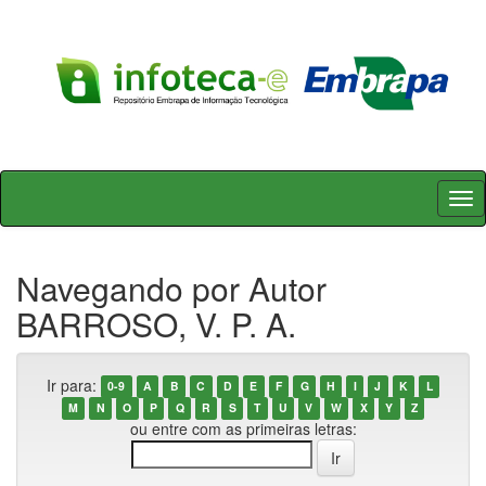
Skip
navigation
Navegando por Autor
BARROSO, V. P. A.
Ir para:
0-9
A
B
C
D
E
F
G
H
I
J
K
L
M
N
O
P
Q
R
S
T
U
V
W
X
Y
Z
ou entre com as primeiras letras: