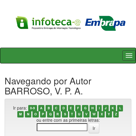
Skip
navigation
Navegando por Autor
BARROSO, V. P. A.
Ir para:
0-9
A
B
C
D
E
F
G
H
I
J
K
L
M
N
O
P
Q
R
S
T
U
V
W
X
Y
Z
ou entre com as primeiras letras: