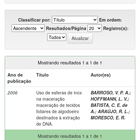
Classificar por:
Em ordem:
Resultados/Página
Registro(s):
Mostrando resultados 1 a 1 de 1
Ano de
Título
Autor(es)
publicação
2006
Uso de esferas de inox
BARROSO, V. P. A.
;
na maceração
HOFFMANN, L. V.
;
maceração de tecidos
BATISTA, C. E. de
foliares de algodoeiro
A.
;
ARAÚJO, R. L.
;
destinados à extração
MORESCO, E. R.
de DNA.
Mostrando resultados 1 a 1 de 1