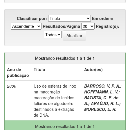
Classificar por:
Em ordem:
Resultados/Página
Registro(s):
Mostrando resultados 1 a 1 de 1
Ano de
Título
Autor(es)
publicação
2006
Uso de esferas de inox
BARROSO, V. P. A.
;
na maceração
HOFFMANN, L. V.
;
maceração de tecidos
BATISTA, C. E. de
foliares de algodoeiro
A.
;
ARAÚJO, R. L.
;
destinados à extração
MORESCO, E. R.
de DNA.
Mostrando resultados 1 a 1 de 1