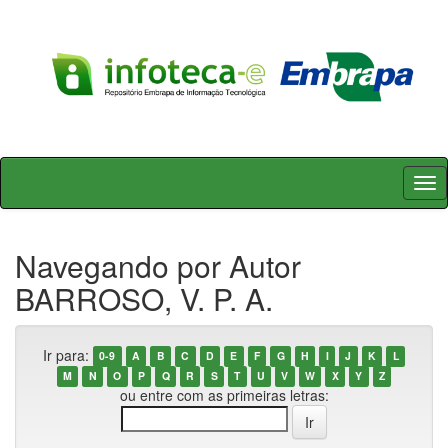
Skip
navigation
Navegando por Autor
BARROSO, V. P. A.
Ir para:
0-9
A
B
C
D
E
F
G
H
I
J
K
L
M
N
O
P
Q
R
S
T
U
V
W
X
Y
Z
ou entre com as primeiras letras: