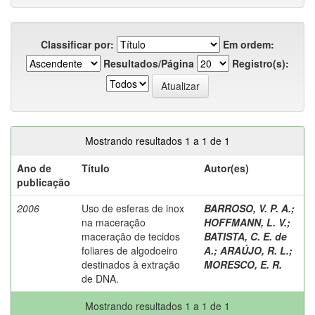
Classificar por:
Em ordem:
Resultados/Página
Registro(s):
Mostrando resultados 1 a 1 de 1
Ano de
Título
Autor(es)
publicação
2006
Uso de esferas de inox
BARROSO, V. P. A.
;
na maceração
HOFFMANN, L. V.
;
maceração de tecidos
BATISTA, C. E. de
foliares de algodoeiro
A.
;
ARAÚJO, R. L.
;
destinados à extração
MORESCO, E. R.
de DNA.
Mostrando resultados 1 a 1 de 1