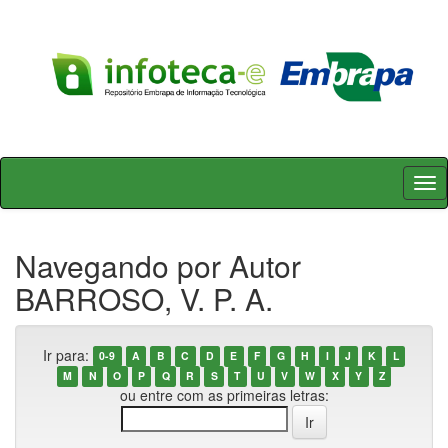
Skip
navigation
Navegando por Autor
BARROSO, V. P. A.
Ir para:
0-9
A
B
C
D
E
F
G
H
I
J
K
L
M
N
O
P
Q
R
S
T
U
V
W
X
Y
Z
ou entre com as primeiras letras: