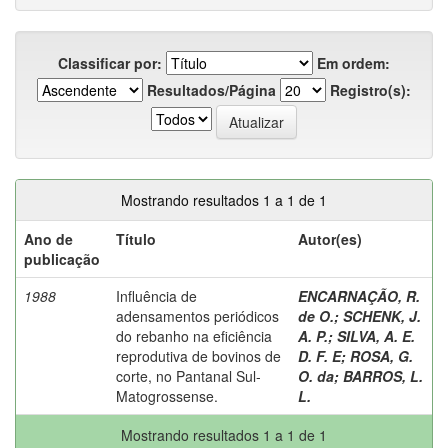
Classificar por:
Em ordem:
Resultados/Página
Registro(s):
Mostrando resultados 1 a 1 de 1
Ano de
Título
Autor(es)
publicação
1988
Influência de
ENCARNAÇÃO, R.
adensamentos periódicos
de O.
;
SCHENK, J.
do rebanho na eficiência
A. P.
;
SILVA, A. E.
reprodutiva de bovinos de
D. F. E
;
ROSA, G.
corte, no Pantanal Sul-
O. da
;
BARROS, L.
Matogrossense.
L.
Mostrando resultados 1 a 1 de 1