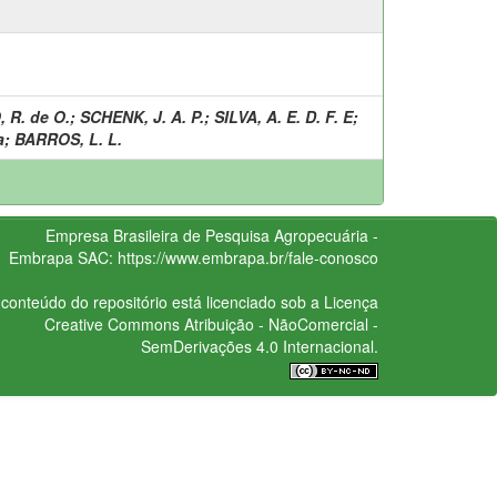
R. de O.
;
SCHENK, J. A. P.
;
SILVA, A. E. D. F. E
;
a
;
BARROS, L. L.
Empresa Brasileira de Pesquisa Agropecuária -
Embrapa
SAC:
https://www.embrapa.br/fale-conosco
conteúdo do repositório está licenciado sob a Licença
Creative Commons
Atribuição - NãoComercial -
SemDerivações 4.0 Internacional.