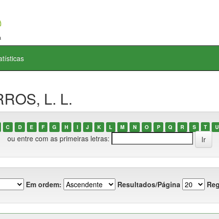
atísticas
ROS, L. L.
C
D
E
F
G
H
I
J
K
L
M
N
O
P
Q
R
S
T
U
ou entre com as primeiras letras:
Em ordem:
Resultados/Página
Reg