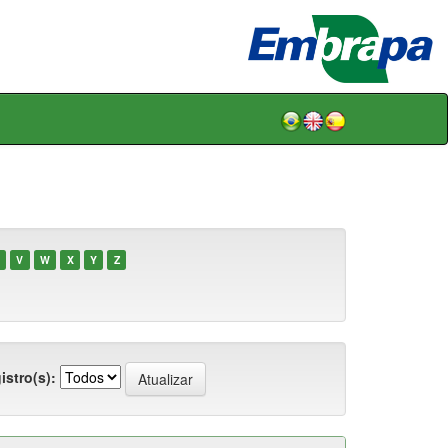
V
W
X
Y
Z
istro(s):