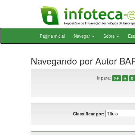
Skip
Página inicial
Navegar
Sobre
Est
navigation
Navegando por Autor BAR
Ir para:
0-9
A
B
Classificar por: