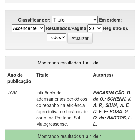
Classificar por:
Em ordem:
Resultados/Página
Registro(s):
Mostrando resultados 1 a 1 de 1
Ano de
Título
Autor(es)
publicação
1988
Influência de
ENCARNAÇÃO, R.
adensamentos periódicos
de O.
;
SCHENK, J.
do rebanho na eficiência
A. P.
;
SILVA, A. E.
reprodutiva de bovinos de
D. F. E
;
ROSA, G.
corte, no Pantanal Sul-
O. da
;
BARROS, L.
Matogrossense.
L.
Mostrando resultados 1 a 1 de 1