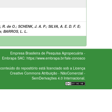
R. de O.
;
SCHENK, J. A. P.
;
SILVA, A. E. D. F. E
;
a
;
BARROS, L. L.
Empresa Brasileira de Pesquisa Agropecuária -
Embrapa
SAC:
https://www.embrapa.br/fale-conosco
conteúdo do repositório está licenciado sob a Licença
Creative Commons
Atribuição - NãoComercial -
SemDerivações 4.0 Internacional.