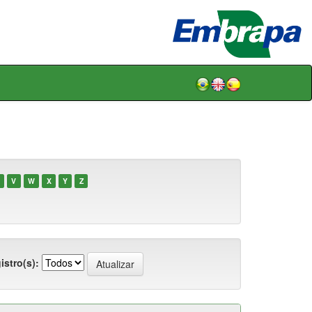
V
W
X
Y
Z
istro(s):