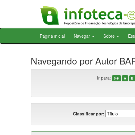
Skip
Página inicial
Navegar
Sobre
Est
navigation
Navegando por Autor BAR
Ir para:
0-9
A
B
Classificar por: