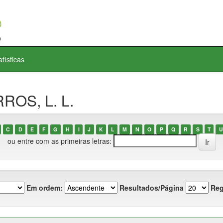
atísticas
ROS, L. L.
C
D
E
F
G
H
I
J
K
L
M
N
O
P
Q
R
S
T
U
ou entre com as primeiras letras:
Em ordem:
Resultados/Página
Reg