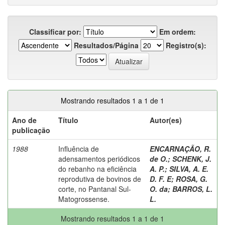
Classificar por:
Em ordem:
Resultados/Página
Registro(s):
Mostrando resultados 1 a 1 de 1
Ano de
Título
Autor(es)
publicação
1988
Influência de
ENCARNAÇÃO, R.
adensamentos periódicos
de O.
;
SCHENK, J.
do rebanho na eficiência
A. P.
;
SILVA, A. E.
reprodutiva de bovinos de
D. F. E
;
ROSA, G.
corte, no Pantanal Sul-
O. da
;
BARROS, L.
Matogrossense.
L.
Mostrando resultados 1 a 1 de 1