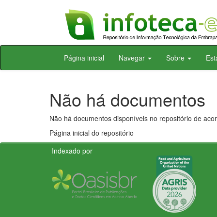
Skip
Página inicial
Navegar
Sobre
Est
navigation
Não há documentos
Não há documentos disponíveis no repositório de acor
Página inicial do repositório
Indexado por