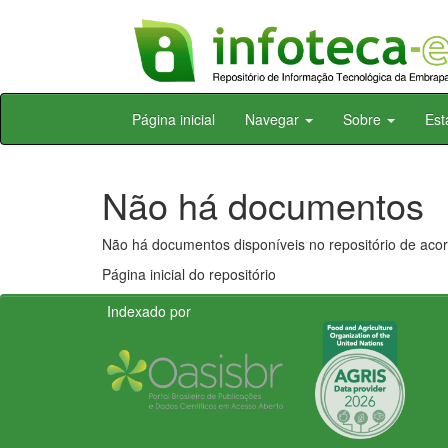
Skip
Página inicial
Navegar
Sobre
Est
navigation
Não há documentos
Não há documentos disponíveis no repositório de acor
Página inicial do repositório
Indexado por