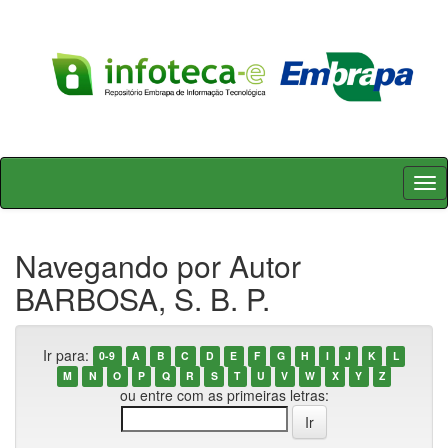
Skip
navigation
Navegando por Autor
BARBOSA, S. B. P.
Ir para:
0-9
A
B
C
D
E
F
G
H
I
J
K
L
M
N
O
P
Q
R
S
T
U
V
W
X
Y
Z
ou entre com as primeiras letras: