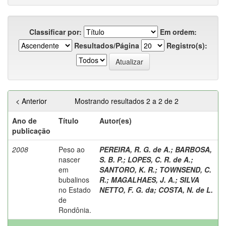
Classificar por:
Em ordem:
Resultados/Página
Registro(s):
< Anterior
Mostrando resultados 2 a 2 de 2
Ano de
Título
Autor(es)
publicação
2008
Peso ao
PEREIRA, R. G. de A.
;
BARBOSA,
nascer
S. B. P.
;
LOPES, C. R. de A.
;
em
SANTORO, K. R.
;
TOWNSEND, C.
bubalinos
R.
;
MAGALHAES, J. A.
;
SILVA
no Estado
NETTO, F. G. da
;
COSTA, N. de L.
de
Rondônia.