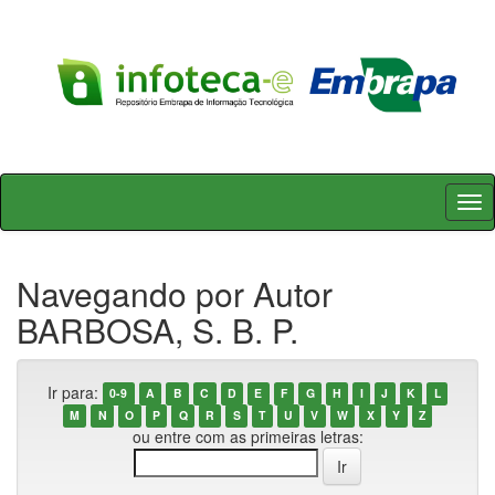
Skip
navigation
Navegando por Autor
BARBOSA, S. B. P.
Ir para:
0-9
A
B
C
D
E
F
G
H
I
J
K
L
M
N
O
P
Q
R
S
T
U
V
W
X
Y
Z
ou entre com as primeiras letras: