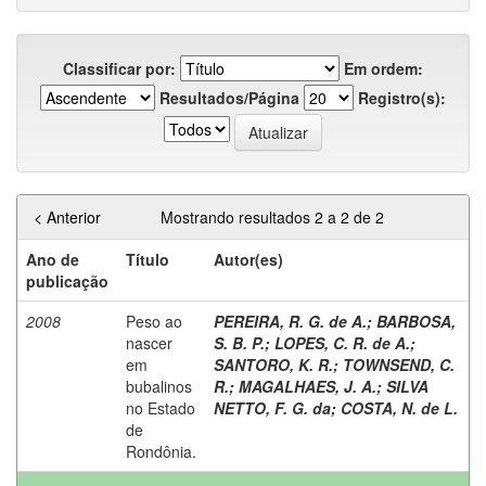
Classificar por:
Em ordem:
Resultados/Página
Registro(s):
< Anterior
Mostrando resultados 2 a 2 de 2
Ano de
Título
Autor(es)
publicação
2008
Peso ao
PEREIRA, R. G. de A.
;
BARBOSA,
nascer
S. B. P.
;
LOPES, C. R. de A.
;
em
SANTORO, K. R.
;
TOWNSEND, C.
bubalinos
R.
;
MAGALHAES, J. A.
;
SILVA
no Estado
NETTO, F. G. da
;
COSTA, N. de L.
de
Rondônia.