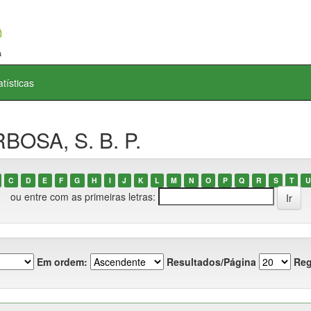
atísticas
BOSA, S. B. P.
C
D
E
F
G
H
I
J
K
L
M
N
O
P
Q
R
S
T
U
ou entre com as primeiras letras:
Em ordem:
Resultados/Página
Reg