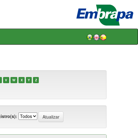
V
W
X
Y
Z
istro(s):