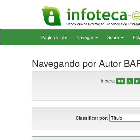
Skip
Página inicial
Navegar
Sobre
Est
navigation
Navegando por Autor BAR
Ir para:
0-9
A
B
Classificar por: