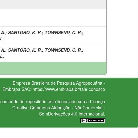
 A.
;
SANTORO, K. R.
;
TOWNSEND, C. R.
;
L.
 A.
;
SANTORO, K. R.
;
TOWNSEND, C. R.
;
L.
Empresa Brasileira de Pesquisa Agropecuária -
Embrapa
SAC:
https://www.embrapa.br/fale-conosco
conteúdo do repositório está licenciado sob a Licença
Creative Commons
Atribuição - NãoComercial -
SemDerivações 4.0 Internacional.