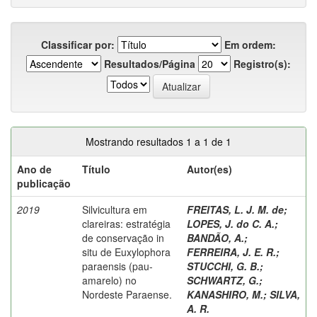
Classificar por:
Em ordem:
Resultados/Página
Registro(s):
Mostrando resultados 1 a 1 de 1
Ano de
Título
Autor(es)
publicação
2019
Silvicultura em
FREITAS, L. J. M. de
;
clareiras: estratégia
LOPES, J. do C. A.
;
de conservação in
BANDÃO, A.
;
situ de Euxylophora
FERREIRA, J. E. R.
;
paraensis (pau-
STUCCHI, G. B.
;
amarelo) no
SCHWARTZ, G.
;
Nordeste Paraense.
KANASHIRO, M.
;
SILVA,
A. R.