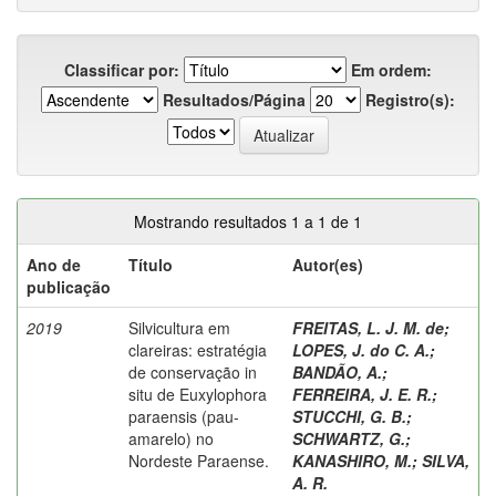
Classificar por:
Em ordem:
Resultados/Página
Registro(s):
Mostrando resultados 1 a 1 de 1
Ano de
Título
Autor(es)
publicação
2019
Silvicultura em
FREITAS, L. J. M. de
;
clareiras: estratégia
LOPES, J. do C. A.
;
de conservação in
BANDÃO, A.
;
situ de Euxylophora
FERREIRA, J. E. R.
;
paraensis (pau-
STUCCHI, G. B.
;
amarelo) no
SCHWARTZ, G.
;
Nordeste Paraense.
KANASHIRO, M.
;
SILVA,
A. R.