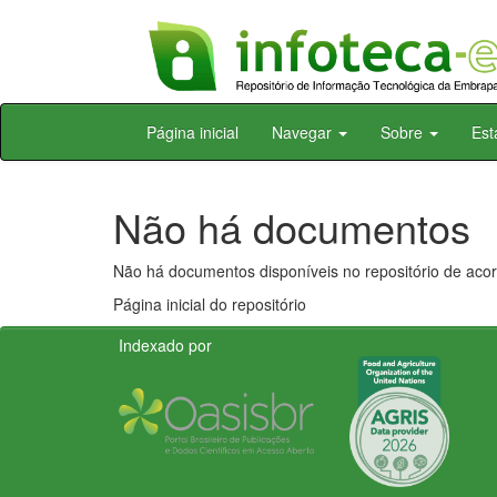
Skip
Página inicial
Navegar
Sobre
Est
navigation
Não há documentos
Não há documentos disponíveis no repositório de acor
Página inicial do repositório
Indexado por