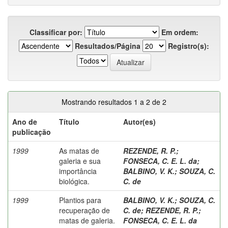
Classificar por:
Em ordem:
Resultados/Página
Registro(s):
Mostrando resultados 1 a 2 de 2
Ano de
Título
Autor(es)
publicação
1999
As matas de
REZENDE, R. P.
;
galeria e sua
FONSECA, C. E. L. da
;
importância
BALBINO, V. K.
;
SOUZA, C.
biológica.
C. de
1999
Plantios para
BALBINO, V. K.
;
SOUZA, C.
recuperação de
C. de
;
REZENDE, R. P.
;
matas de galeria.
FONSECA, C. E. L. da