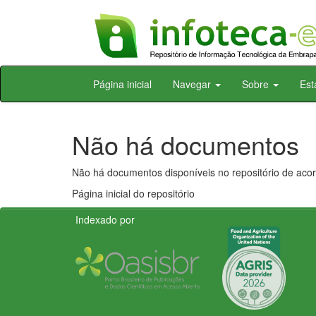
Skip
Página inicial
Navegar
Sobre
Est
navigation
Não há documentos
Não há documentos disponíveis no repositório de acor
Página inicial do repositório
Indexado por