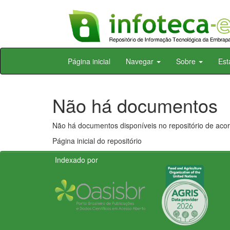
Skip
Página inicial
Navegar
Sobre
Est
navigation
Não há documentos
Não há documentos disponíveis no repositório de acor
Página inicial do repositório
Indexado por