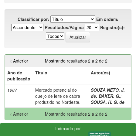
Classificar por:
Em ordem:
Resultados/Página
Registro(s):
< Anterior
Mostrando resultados 2 a 2 de 2
Ano de
Título
Autor(es)
publicação
1987
Mercado potencial do
SOUZA NETO, J.
queijo de leite de cabra
de
;
BAKER, G.
;
produzido no Nordeste.
SOUSA, H. G. de
< Anterior
Mostrando resultados 2 a 2 de 2
Indexado por