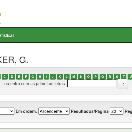
atísticas
KER, G.
C
D
E
F
G
H
I
J
K
L
M
N
O
P
Q
R
S
T
U
ou entre com as primeiras letras:
Em ordem:
Resultados/Página
Reg