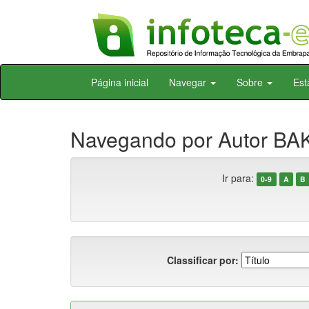
Skip
Página inicial
Navegar
Sobre
Est
navigation
Navegando por Autor BA
Ir para:
0-9
A
B
Classificar por: