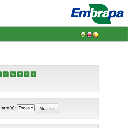
V
W
X
Y
Z
istro(s):