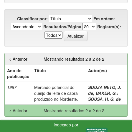
Classificar por:
Em ordem:
Resultados/Página
Registro(s):
< Anterior
Mostrando resultados 2 a 2 de 2
Ano de
Título
Autor(es)
publicação
1987
Mercado potencial do
SOUZA NETO, J.
queijo de leite de cabra
de
;
BAKER, G.
;
produzido no Nordeste.
SOUSA, H. G. de
< Anterior
Mostrando resultados 2 a 2 de 2
Indexado por