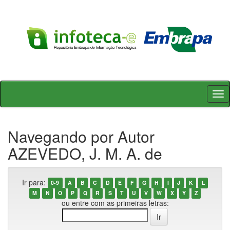
Skip
navigation
Navegando por Autor
AZEVEDO, J. M. A. de
Ir para:
0-9
A
B
C
D
E
F
G
H
I
J
K
L
M
N
O
P
Q
R
S
T
U
V
W
X
Y
Z
ou entre com as primeiras letras: