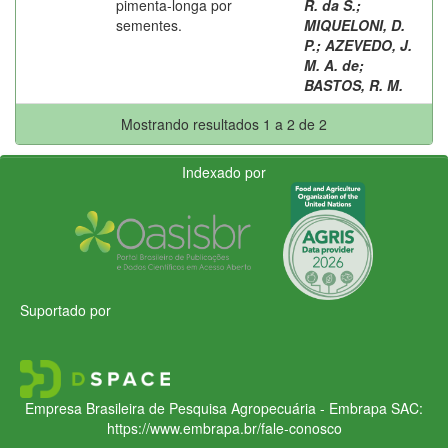
pimenta-longa por
R. da S.
;
sementes.
MIQUELONI, D.
P.
;
AZEVEDO, J.
M. A. de
;
BASTOS, R. M.
Mostrando resultados 1 a 2 de 2
Indexado por
Suportado por
Empresa Brasileira de Pesquisa Agropecuária - Embrapa
SAC:
https://www.embrapa.br/fale-conosco