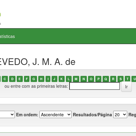
atísticas
VEDO, J. M. A. de
C
D
E
F
G
H
I
J
K
L
M
N
O
P
Q
R
S
T
U
ou entre com as primeiras letras:
Em ordem:
Resultados/Página
Reg