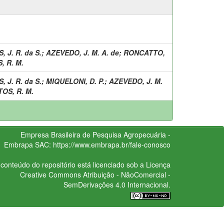
 J. R. da S.
;
AZEVEDO, J. M. A. de
;
RONCATTO,
, R. M.
 J. R. da S.
;
MIQUELONI, D. P.
;
AZEVEDO, J. M.
OS, R. M.
Empresa Brasileira de Pesquisa Agropecuária -
Embrapa
SAC:
https://www.embrapa.br/fale-conosco
conteúdo do repositório está licenciado sob a Licença
Creative Commons
Atribuição - NãoComercial -
SemDerivações 4.0 Internacional.