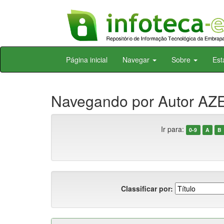
Skip
Página inicial
Navegar
Sobre
Est
navigation
Navegando por Autor AZE
Ir para:
0-9
A
B
Classificar por: