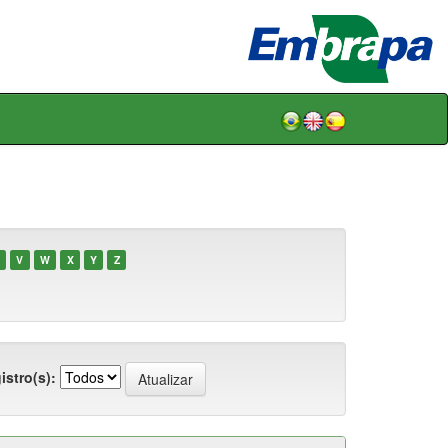
V
W
X
Y
Z
istro(s):